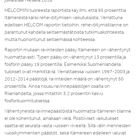
HELCOMIN tuoreesta raportista käy ilmi, että 95 prosenttia
Itämerestä kärsii rehevöitymisen vaikutuksista. Verrattuna
edellisen HELCOM raportin tietoihin, rehevöitymistilanne on
parantunut kahdella seitsemästätoista tutkimuskohteesta,
mutta huonontunut seitsemässä kohteessa.
Raportin mukaan ravinteiden pääsy Itämereen on vähentynyt
huomattavasti. Typen pääsy on vähentynyt 13 prosentilla ja
fosforin pääsy 19 prosentilla. Esimerkiksi Suomenlahdella
tulokset ovat merkittäviä. Verrattaessa vuosien 1997-2003 ja
2012-2014 päästöjä, ravinteiden määrä on vähentynyt 50
prosentilla. Ainoa nousu ravinnepäästöjen osalta on
Riianlahdelta, jossa mitattiin 3,2 prosentin kasvu
fosforikuormituksessa.
Vähentyneistä ravinnepäästöistä huolimatta Itämeren tilanne
ei ole kohentunut, ainakaan vielä. Positiiviset vaikutukset
saattavat seurata vasta vuosien viiveellä. Sillä välin menneiden
vuosikymmenten päästöt, sekä Itämereen edelleen valuvat