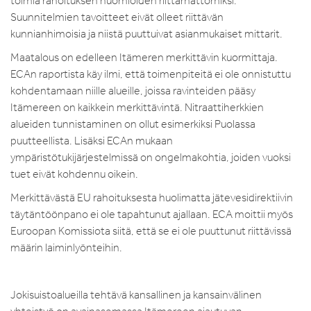
toimia rahoituksen huomioiden riittämättömiksi.
Suunnitelmien tavoitteet eivät olleet riittävän
kunnianhimoisia ja niistä puuttuivat asianmukaiset mittarit.
Maatalous on edelleen Itämeren merkittävin kuormittaja.
ECAn raportista käy ilmi, että toimenpiteitä ei ole onnistuttu
kohdentamaan niille alueille, joissa ravinteiden pääsy
Itämereen on kaikkein merkittävintä. Nitraattiherkkien
alueiden tunnistaminen on ollut esimerkiksi Puolassa
puutteellista. Lisäksi ECAn mukaan
ympäristötukijärjestelmissä on ongelmakohtia, joiden vuoksi
tuet eivät kohdennu oikein.
Merkittävästä EU rahoituksesta huolimatta jätevesidirektiivin
täytäntöönpano ei ole tapahtunut ajallaan. ECA moittii myös
Euroopan Komissiota siitä, että se ei ole puuttunut riittävissä
määrin laiminlyönteihin.
Jokisuistoalueilla tehtävä kansallinen ja kansainvälinen