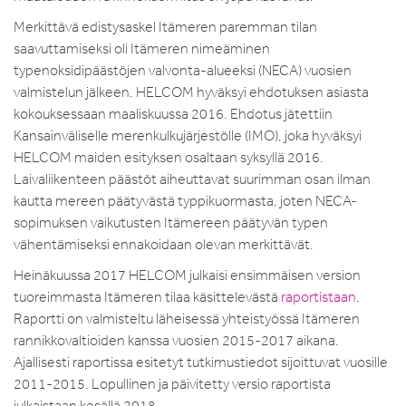
Merkittävä edistysaskel Itämeren paremman tilan
saavuttamiseksi oli Itämeren nimeäminen
typenoksidipäästöjen valvonta-alueeksi (NECA) vuosien
valmistelun jälkeen. HELCOM hyväksyi ehdotuksen asiasta
kokouksessaan maaliskuussa 2016. Ehdotus jätettiin
Kansainväliselle merenkulkujärjestölle (IMO), joka hyväksyi
HELCOM maiden esityksen osaltaan syksyllä 2016.
Laivaliikenteen päästöt aiheuttavat suurimman osan ilman
kautta mereen päätyvästä typpikuormasta, joten NECA-
sopimuksen vaikutusten Itämereen päätyvän typen
vähentämiseksi ennakoidaan olevan merkittävät.
Heinäkuussa 2017 HELCOM julkaisi ensimmäisen version
tuoreimmasta Itämeren tilaa käsittelevästä
raportistaan
.
Raportti on valmisteltu läheisessä yhteistyössä Itämeren
rannikkovaltioiden kanssa vuosien 2015-2017 aikana.
Ajallisesti raportissa esitetyt tutkimustiedot sijoittuvat vuosille
2011-2015. Lopullinen ja päivitetty versio raportista
julkaistaan kesällä 2018.