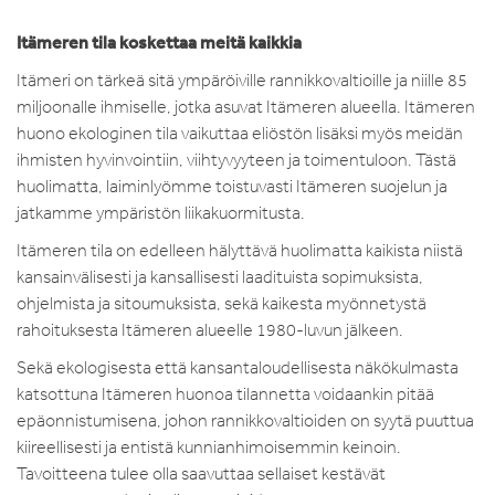
Itämeren tila koskettaa meitä kaikkia
Itämeri on tärkeä sitä ympäröiville rannikkovaltioille ja niille 85
miljoonalle ihmiselle, jotka asuvat Itämeren alueella. Itämeren
huono ekologinen tila vaikuttaa eliöstön lisäksi myös meidän
ihmisten hyvinvointiin, viihtyvyyteen ja toimentuloon. Tästä
huolimatta, laiminlyömme toistuvasti Itämeren suojelun ja
jatkamme ympäristön liikakuormitusta.
Itämeren tila on edelleen hälyttävä huolimatta kaikista niistä
kansainvälisesti ja kansallisesti laadituista sopimuksista,
ohjelmista ja sitoumuksista, sekä kaikesta myönnetystä
rahoituksesta Itämeren alueelle 1980-luvun jälkeen.
Sekä ekologisesta että kansantaloudellisesta näkökulmasta
katsottuna Itämeren huonoa tilannetta voidaankin pitää
epäonnistumisena, johon rannikkovaltioiden on syytä puuttua
kiireellisesti ja entistä kunnianhimoisemmin keinoin.
Tavoitteena tulee olla saavuttaa sellaiset kestävät