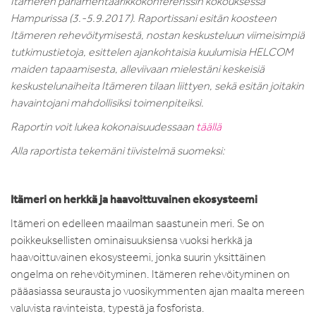
Itämeren parlamentaarikkokonferenssin kokouksessa
Hampurissa (3.-5.9.2017). Raportissani esitän koosteen
Itämeren rehevöitymisestä, nostan keskusteluun viimeisimpiä
tutkimustietoja, esittelen ajankohtaisia kuulumisia HELCOM
maiden tapaamisesta, alleviivaan mielestäni keskeisiä
keskustelunaiheita Itämeren tilaan liittyen, sekä esitän joitakin
havaintojani mahdollisiksi toimenpiteiksi.
Raportin voit lukea kokonaisuudessaan
täällä
Alla raportista tekemäni tiivistelmä suomeksi:
Itämeri on herkkä ja haavoittuvainen ekosysteemi
Itämeri on edelleen maailman saastunein meri. Se on
poikkeuksellisten ominaisuuksiensa vuoksi herkkä ja
haavoittuvainen ekosysteemi, jonka suurin yksittäinen
ongelma on rehevöityminen. Itämeren rehevöityminen on
pääasiassa seurausta jo vuosikymmenten ajan maalta mereen
valuvista ravinteista, typestä ja fosforista.