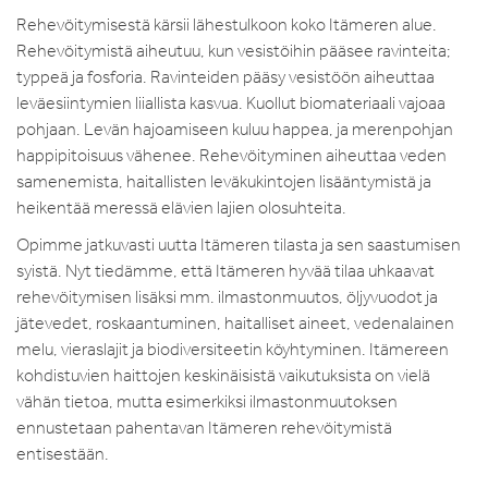
Rehevöitymisestä kärsii lähestulkoon koko Itämeren alue.
Rehevöitymistä aiheutuu, kun vesistöihin pääsee ravinteita;
typpeä ja fosforia. Ravinteiden pääsy vesistöön aiheuttaa
leväesiintymien liiallista kasvua. Kuollut biomateriaali vajoaa
pohjaan. Levän hajoamiseen kuluu happea, ja merenpohjan
happipitoisuus vähenee. Rehevöityminen aiheuttaa veden
samenemista, haitallisten leväkukintojen lisääntymistä ja
heikentää meressä elävien lajien olosuhteita.
Opimme jatkuvasti uutta Itämeren tilasta ja sen saastumisen
syistä. Nyt tiedämme, että Itämeren hyvää tilaa uhkaavat
rehevöitymisen lisäksi mm. ilmastonmuutos, öljyvuodot ja
jätevedet, roskaantuminen, haitalliset aineet, vedenalainen
melu, vieraslajit ja biodiversiteetin köyhtyminen. Itämereen
kohdistuvien haittojen keskinäisistä vaikutuksista on vielä
vähän tietoa, mutta esimerkiksi ilmastonmuutoksen
ennustetaan pahentavan Itämeren rehevöitymistä
entisestään.