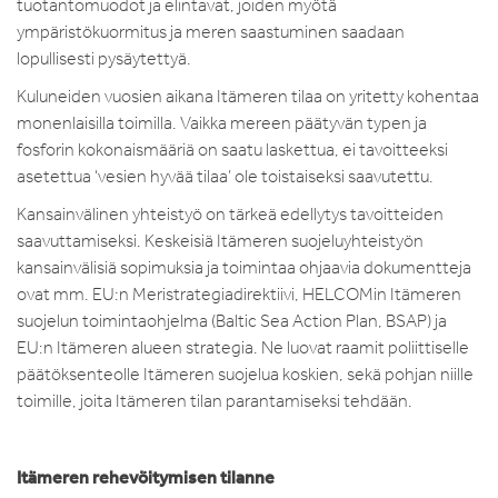
tuotantomuodot ja elintavat, joiden myötä
ympäristökuormitus ja meren saastuminen saadaan
lopullisesti pysäytettyä.
Kuluneiden vuosien aikana Itämeren tilaa on yritetty kohentaa
monenlaisilla toimilla. Vaikka mereen päätyvän typen ja
fosforin kokonaismääriä on saatu laskettua, ei tavoitteeksi
asetettua ‘vesien hyvää tilaa’ ole toistaiseksi saavutettu.
Kansainvälinen yhteistyö on tärkeä edellytys tavoitteiden
saavuttamiseksi. Keskeisiä Itämeren suojeluyhteistyön
kansainvälisiä sopimuksia ja toimintaa ohjaavia dokumentteja
ovat mm. EU:n Meristrategiadirektiivi, HELCOMin Itämeren
suojelun toimintaohjelma (Baltic Sea Action Plan, BSAP) ja
EU:n Itämeren alueen strategia. Ne luovat raamit poliittiselle
päätöksenteolle Itämeren suojelua koskien, sekä pohjan niille
toimille, joita Itämeren tilan parantamiseksi tehdään.
Itämeren rehevöitymisen tilanne