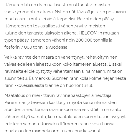
Itämeren tila on dramaattisesti muuttunut viimeisten
vuosikymmenten aikana. Nyt on nähtävissä joitakin positiivisia
muutoksia – mutta ei vielä tarpeeksi. Ravinteiden pääsy
Itämereen on tosiasiallisesti vähentynyt viimeisten
kuluneiden tarkastelujaksojen aikana. HELCOM:in mukaan
typen pääsy Itämereen väheni noin 200 000 tonnilla ja
fosforin 7 000 tonnilla vuodessa.
Vaikka ravinteiden määrä on vähentynyt, rehevöityminen
vaivaa edelleen lähestulkoon koko Itämeren aluetta. Lisäksi
ravinteita ei ole pystytty vähentämään siinä määrin, mitä on
suunniteltu. Esimerkiksi Suomen rannikolla kolme neljännestä
rannikkovesialueista tilanne on huonontunut.
Maatalous on merkittävin ravinnepäästöjen aiheuttaja.
Paremman jätevesien käsittelyn myötä kaupunkimaisten
alueiden aiheuttamaa ravinnekuormaa vesistöihin on saatu
vähennettyä samalla, kun maatalouden kuormitus on pysynyt
edelleen samana. Joissakin Itämeren rannikkovaltioissa
maatalouden ravinnekuormitus on jopa kasvanut.