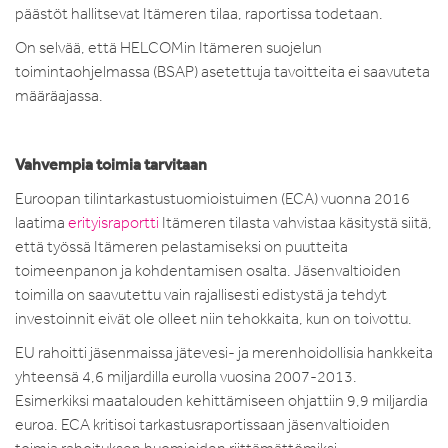
päästöt hallitsevat Itämeren tilaa, raportissa todetaan.
On selvää, että HELCOMin Itämeren suojelun
toimintaohjelmassa (BSAP) asetettuja tavoitteita ei saavuteta
määräajassa.
Vahvempia toimia tarvitaan
Euroopan tilintarkastustuomioistuimen (ECA) vuonna 2016
laatima
erityisraportti
Itämeren tilasta vahvistaa käsitystä siitä,
että työssä Itämeren pelastamiseksi on puutteita
toimeenpanon ja kohdentamisen osalta. Jäsenvaltioiden
toimilla on saavutettu vain rajallisesti edistystä ja tehdyt
investoinnit eivät ole olleet niin tehokkaita, kun on toivottu.
EU rahoitti jäsenmaissa jätevesi- ja merenhoidollisia hankkeita
yhteensä 4,6 miljardilla eurolla vuosina 2007-2013.
Esimerkiksi maatalouden kehittämiseen ohjattiin 9,9 miljardia
euroa. ECA kritisoi tarkastusraportissaan jäsenvaltioiden