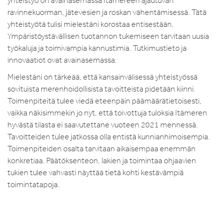
yhteistyö on avainasemassa Itämereen ajautuvan
ravinnekuorman, jätevesien ja roskan vähentämisessä. Tätä
yhteistyötä tulisi mielestäni korostaa entisestään.
Ympäristöystävällisen tuotannon tukemiseen tarvitaan uusia
työkaluja ja toimivampia kannustimia. Tutkimustieto ja
innovaatiot ovat avainasemassa.
Mielestäni on tärkeää, että kansainvälisessä yhteistyössä
sovituista merenhoidollisista tavoitteista pidetään kiinni.
Toimenpiteitä tulee viedä eteenpäin päämäärätietoisesti,
vaikka näkisimmekin jo nyt, että toivottuja tuloksia Itämeren
hyvästä tilasta ei saavutettane vuoteen 2021 mennessä.
Tavoitteiden tulee jatkossa olla entistä kunnianhimoisempia.
Toimenpiteiden osalta tarvitaan aikaisempaa enemmän
konkretiaa. Päätöksenteon, lakien ja toimintaa ohjaavien
tukien tulee vahvasti näyttää tietä kohti kestävämpiä
toimintatapoja.