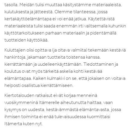
tasolla. Meidän tulisi muuttaa käsitystämme materiaaleista,
kulutuksesta ja jätteestä. Olemme tilanteessa, jossa
kertakäyttöelämäntapa ei voi enää jatkua. Käytettävistä
materiaaleista tulisi saada enemmän irti valitsemalla kuhunkin
käyttötarkoitukseen parhaan materiaalin ja pidentämällä
tuotteiden käyttöikää.
Kuluttajien olisi opittava (ja oltava valmiita) tekemään kestäviä
hankintoja, jakamaan tuotteita toistensa kanssa,
kierrättämään ja uudelleenkäyttämään. Tiedottaminen ja
koulutus ovat myös tärkeitä askelia kohti kestävää
elämäntapaa. Kaiken kulmakivi on se, että jokaisen on voitava
helposti osallistua kierrättämiseen.
Kiertotalouden ratkaisut eivät korjaa menneinä
vuosikymmeninä Itämerelle aiheutunutta haittaa, vaan
kysymys on uudesta, kestävämmästä elämäntavasta, jossa
ihmisen toiminta ei enää tulevaisuudessa kuormittaisi
Itämerta kuten nyt.