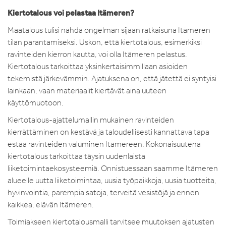
Kiertotalous voi pelastaa Itämeren?
Maatalous tulisi nähdä ongelman sijaan ratkaisuna Itämeren
tilan parantamiseksi. Uskon, että kiertotalous, esimerkiksi
ravinteiden kierron kautta, voi olla Itämeren pelastus.
Kiertotalous tarkoittaa yksinkertaisimmillaan asioiden
tekemistä järkevämmin. Ajatuksena on, että jätettä ei syntyisi
lainkaan, vaan materiaalit kiertävät aina uuteen
käyttömuotoon.
Kiertotalous-ajattelumallin mukainen ravinteiden
kierrättäminen on kestävä ja taloudellisesti kannattava tapa
estää ravinteiden valuminen Itämereen. Kokonaisuutena
kiertotalous tarkoittaa täysin uudenlaista
liiketoimintaekosysteemiä. Onnistuessaan saamme Itämeren
alueelle uutta liiketoimintaa, uusia työpaikkoja, uusia tuotteita,
hyvinvointia, parempia satoja, terveitä vesistöjä ja ennen
kaikkea, elävän Itämeren.
Toimiakseen kiertotalousmalli tarvitsee muutoksen ajatusten