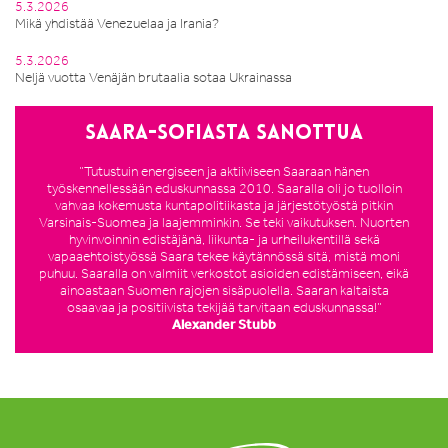
5.3.2026
Mikä yhdistää Venezuelaa ja Irania?
5.3.2026
Neljä vuotta Venäjän brutaalia sotaa Ukrainassa
Saara-Sofiasta sanottua
”Tutustuin energiseen ja aktiiviseen Saaraan hänen
työskennellessään eduskunnassa 2010. Saaralla oli jo tuolloin
vahvaa kokemusta kuntapolitiikasta ja järjestötyöstä pitkin
Varsinais-Suomea ja laajemminkin. Se teki vaikutuksen. Nuorten
hyvinvoinnin edistäjänä, liikunta- ja urheilukentillä sekä
vapaaehtoistyössä Saara tekee käytännössä sitä, mistä moni
puhuu. Saaralla on valmiit verkostot asioiden edistämiseen, eikä
ainoastaan Suomen rajojen sisäpuolella. Saaran kaltaista
osaavaa ja positiivista tekijää tarvitaan eduskunnassa!”
Alexander Stubb