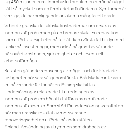
sig 450 miljoner euro. Inomhusluftproblemen berör på något
sätt så mycket som en femtedel av finländarna. Symtomen är
verkliga, de bakomliggande orsakerna mångfacetterade.
Vi borde granska de faktiska kostnaderna som orsakas av
inomhusluftproblemen på en bredare skala. En reparation
som utförts slarvigt eller på fel sätt kan i värsta fall bli dyr med
tanke på investeringar, men också på grund av växande
hälsovårdskostnader, sjukledigheter och eventuell
arbetsoförmåga.
Besluten gällande renovering av mögel- och fuktskadade
fastigheter bör vara väl genomtänkta. Brådska kan inte vara
en påverkande faktor när en lösning ska hittas.
Undersökningar relaterade till utredningen av
inomhusluftproblem bör alltid utföras av certifierade
inomhusluftexperter. Som stöd för undersökningsresultaten
bör man granska resultat av motsvarande
renoveringsarbeten utförda på andra ställen i
Finland. Användning av utrymmen som drabbats av