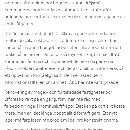
inomhusluftproblem bör begränsas utan dröjsmål.
Kommunerna borde redan ha utarbetat en strategi för
ordnande av eventuella evakueringslokaler och vidtagande av
andra åtgärder.
Det är speciellt viktigt att försäkra en god kommunikation
mellan de olika sektorerna i städerna. Om varje sektor bara
stirrar på sin egen budget, är besluten inte ansvarsfulla med
tanke på helheten. Det är också mycket viktigt att se till att
kommuninvånarna och i synnerhet de berörda parterna,
såsom skolpersonal, elever och deras föräldrar, informeras på
ett öppet och förståeligt sätt. Den senaste tidens
informationstillfällen om ämnet i Åbo har inte varit lyckade.
Renovering av mögel- och fuktskadade fastigheter bör
utföras korrekt på en gång, för vi har inte råd med
felbedömningar i inomhusluftfrågor. Det kan på kort sikt kosta
mera, men är i det långa loppet alltid förnuftigare. Ett nytt
lager målfärg löser inte problem i de inre konstruktionerna.
Jag anser att beslutsfattarnas viktigaste plikt inom