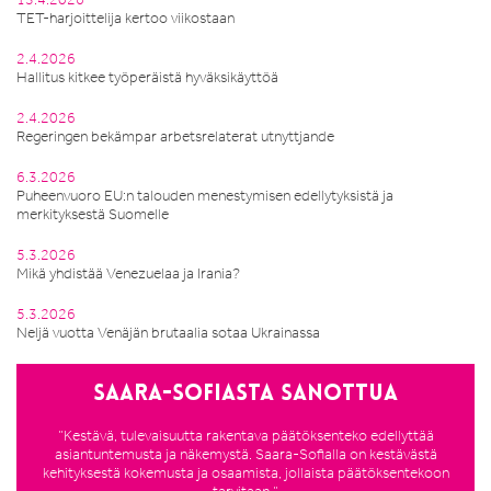
TET-harjoittelija kertoo viikostaan
2.4.2026
Hallitus kitkee työperäistä hyväksikäyttöä
2.4.2026
Regeringen bekämpar arbetsrelaterat utnyttjande
6.3.2026
Puheenvuoro EU:n talouden menestymisen edellytyksistä ja
merkityksestä Suomelle
5.3.2026
Mikä yhdistää Venezuelaa ja Irania?
5.3.2026
Neljä vuotta Venäjän brutaalia sotaa Ukrainassa
Saara-Sofiasta sanottua
”Kestävä, tulevaisuutta rakentava päätöksenteko edellyttää
asiantuntemusta ja näkemystä. Saara-Sofialla on kestävästä
kehityksestä kokemusta ja osaamista, jollaista päätöksentekoon