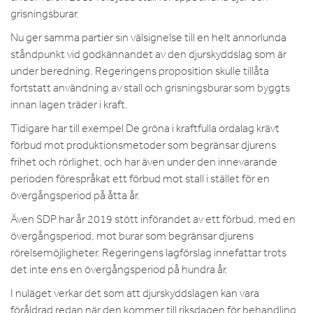
grisningsburar.
Nu ger samma partier sin välsignelse till en helt annorlunda
ståndpunkt vid godkännandet av den djurskyddslag som är
under beredning. Regeringens proposition skulle tillåta
fortstatt användning av stall och grisningsburar som byggts
innan lagen träder i kraft.
Tidigare har till exempel De gröna i kraftfulla ordalag krävt
förbud mot produktionsmetoder som begränsar djurens
frihet och rörlighet, och har även under den innevarande
perioden förespråkat ett förbud mot stall i stället för en
övergångsperiod på åtta år.
Även SDP har år 2019 stött införandet av ett förbud, med en
övergångsperiod, mot burar som begränsar djurens
rörelsemöjligheter. Regeringens lagförslag innefattar trots
det inte ens en övergångsperiod på hundra år.
I nuläget verkar det som att djurskyddslagen kan vara
föråldrad redan när den kommer till riksdagen för behandling.