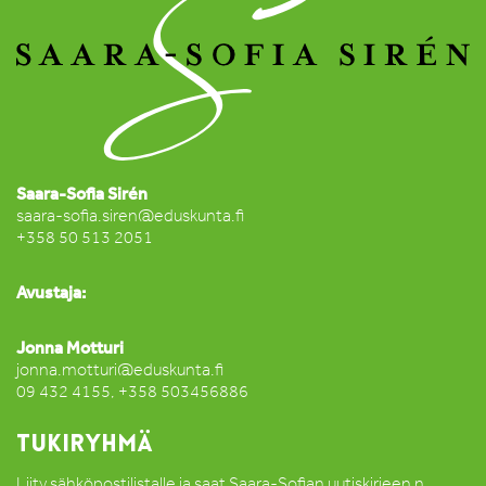
Saara-Sofia Sirén
saara-sofia.siren@eduskunta.fi
+358 50 513 2051
Avustaja:
Jonna Motturi
jonna.motturi@eduskunta.fi
09 432 4155, +358 503456886
TUKIRYHMÄ
Liity sähköpostilistalle ja saat Saara-Sofian uutiskirjeen n.