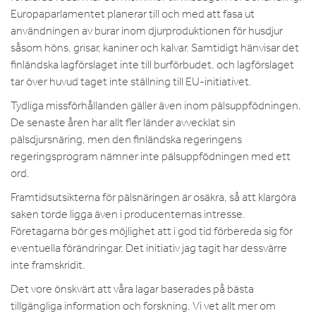
Europaparlamentet planerar till och med att fasa ut
användningen av burar inom djurproduktionen för husdjur
såsom höns, grisar, kaniner och kalvar. Samtidigt hänvisar det
finländska lagförslaget inte till burförbudet, och lagförslaget
tar över huvud taget inte ställning till EU-initiativet.
Tydliga missförhållanden gäller även inom pälsuppfödningen.
De senaste åren har allt fler länder avvecklat sin
pälsdjursnäring, men den finländska regeringens
regeringsprogram nämner inte pälsuppfödningen med ett
ord.
Framtidsutsikterna för pälsnäringen är osäkra, så att klargöra
saken torde ligga även i producenternas intresse.
Företagarna bör ges möjlighet att i god tid förbereda sig för
eventuella förändringar. Det initiativ jag tagit har dessvärre
inte framskridit.
Det vore önskvärt att våra lagar baserades på bästa
tillgängliga information och forskning. Vi vet allt mer om