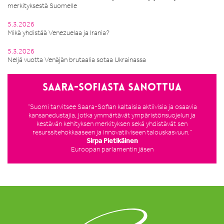
merkityksestä Suomelle
5.3.2026
Mikä yhdistää Venezuelaa ja Irania?
5.3.2026
Neljä vuotta Venäjän brutaalia sotaa Ukrainassa
Saara-Sofiasta sanottua
”Suomi tarvitsee Saara-Sofian kaltaisia aktiivisia ja osaavia
kansanedustajia, jotka ymmärtävät ympäristönsuojelun ja
kestävän kehityksen merkityksen sekä yhdistävät sen
resurssitehokkaaseen ja innovatiiviseen talouskasvuun.”
Sirpa Pietikäinen
Euroopan parlamentin jäsen