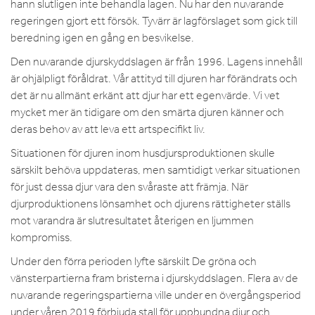
hann slutligen inte behandla lagen. Nu har den nuvarande
regeringen gjort ett försök. Tyvärr är lagförslaget som gick till
beredning igen en gång en besvikelse.
Den nuvarande djurskyddslagen är från 1996. Lagens innehåll
är ohjälpligt föråldrat. Vår attityd till djuren har förändrats och
det är nu allmänt erkänt att djur har ett egenvärde. Vi vet
mycket mer än tidigare om den smärta djuren känner och
deras behov av att leva ett artspecifikt liv.
Situationen för djuren inom husdjursproduktionen skulle
särskilt behöva uppdateras, men samtidigt verkar situationen
för just dessa djur vara den svåraste att främja. När
djurproduktionens lönsamhet och djurens rättigheter ställs
mot varandra är slutresultatet återigen en ljummen
kompromiss.
Under den förra perioden lyfte särskilt De gröna och
vänsterpartierna fram bristerna i djurskyddslagen. Flera av de
nuvarande regeringspartierna ville under en övergångsperiod
under våren 2019 förbjuda stall för uppbundna djur och