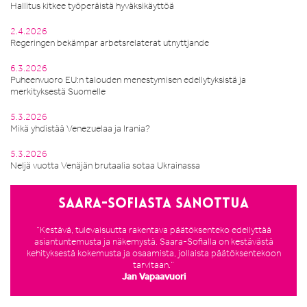
Hallitus kitkee työperäistä hyväksikäyttöä
2.4.2026
Regeringen bekämpar arbetsrelaterat utnyttjande
6.3.2026
Puheenvuoro EU:n talouden menestymisen edellytyksistä ja
merkityksestä Suomelle
5.3.2026
Mikä yhdistää Venezuelaa ja Irania?
5.3.2026
Neljä vuotta Venäjän brutaalia sotaa Ukrainassa
Saara-Sofiasta sanottua
”Kestävä, tulevaisuutta rakentava päätöksenteko edellyttää
asiantuntemusta ja näkemystä. Saara-Sofialla on kestävästä
kehityksestä kokemusta ja osaamista, jollaista päätöksentekoon
tarvitaan.”
Jan Vapaavuori