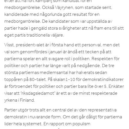
efter att ha fört kampanj som kandidat för en
medborgarrörelse. Också Väyrynen, som startade sent,
kandiderade med någorlunda gott resultat för en
medborgarrörelse. De kandidater som var uppställda av
partier hade i gengäld stora svårigheter att nå fram ens till sitt
eget partis traditionella väljare.
Visst, presidentvalet är i första hand ett personval, men det
val som genomfördes i januari är ändå ett tecken på att
partierna spelar en allt svagare roll i politiken. Respekten för
politiker och partier har länge varit på nedgående. De tre
största partiernas medlemsantal har halverats sedan
toppåren på 80-talet. På skalan1-10 för demokratiindikatorer
är förtroendet för politiker och partier bara lite över 5. Enkäter
visar att ”riksdagsledamot” är ett av de minst respekterade
yrkena i Finland.
Partier utgör trots allt en central del av den representativa
demokratin i nuvarande form. Om det går dåligt för partierna
lider hela systemet. En rapport om populism