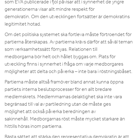
som EVA publicerade i fjol påvisar att i synnerhet de yngre
generationerna visar allt mindre respekt för
demokratin. Om den utvecklingen fortsätter är demokratins
legitimitet hotad.
Om det politiska systemet ska fortleva måste förtroendet för
partierna återskapas. Av partierna krävs därför att såväl teman
som verksamhetssätt förnyas. Relationen till
medborgarna bör helt och hållet byggas om. Plats för
utveckling finns i synnerhet i fråga om varje medborgares
möjligheter att delta och påverka – inte bara i röstningsbåset.
Partierna måste alltså framöver bland annat kunna öppna
partiets interna beslutsprocesser för en allt bredare
medlemskrets. Medlemmarnas delaktighet ska inte vara
begränsad till val av partiledning utan de måste ges
möjlighet att också påverka beredningen av
sakinnehåll. Medborgarnas röst måste mycket starkare än
hittills höras inom partierna.
Bästa sättet att stärka den representativa demokratin är att