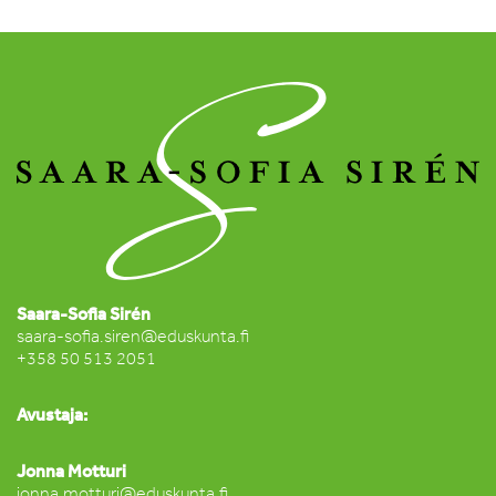
Saara-Sofia Sirén
saara-sofia.siren@eduskunta.fi
+358 50 513 2051
Avustaja:
Jonna Motturi
jonna.motturi@eduskunta.fi