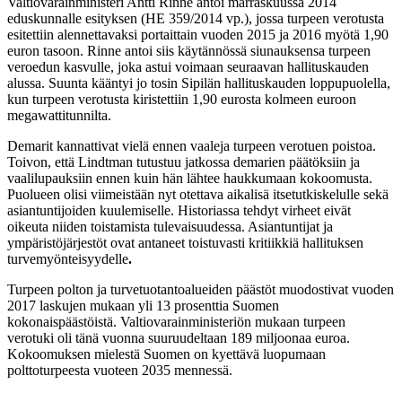
Valtiovarainministeri Antti Rinne antoi marraskuussa 2014
eduskunnalle esityksen (HE 359/2014 vp.), jossa turpeen verotusta
esitettiin alennettavaksi portaittain vuoden 2015 ja 2016 myötä 1,90
euron tasoon. Rinne antoi siis käytännössä siunauksensa turpeen
veroedun kasvulle, joka astui voimaan seuraavan hallituskauden
alussa. Suunta kääntyi jo tosin Sipilän hallituskauden loppupuolella,
kun turpeen verotusta kiristettiin 1,90 eurosta kolmeen euroon
megawattitunnilta.
Demarit kannattivat vielä ennen vaaleja turpeen verotuen poistoa.
Toivon, että Lindtman tutustuu jatkossa demarien päätöksiin ja
vaalilupauksiin ennen kuin hän lähtee haukkumaan kokoomusta.
Puolueen olisi viimeistään nyt otettava aikalisä itsetutkiskelulle sekä
asiantuntijoiden kuulemiselle. Historiassa tehdyt virheet eivät
oikeuta niiden toistamista tulevaisuudessa. Asiantuntijat ja
ympäristöjärjestöt ovat antaneet toistuvasti kritiikkiä hallituksen
turvemyönteisyydelle
.
Turpeen polton ja turvetuotantoalueiden päästöt muodostivat vuoden
2017 laskujen mukaan yli 13 prosenttia Suomen
kokonaispäästöistä. Valtiovarainministeriön mukaan turpeen
verotuki oli tänä vuonna suuruudeltaan 189 miljoonaa euroa.
Kokoomuksen mielestä Suomen on kyettävä luopumaan
polttoturpeesta vuoteen 2035 mennessä.