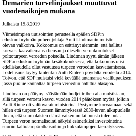
Demarien turvelinjaukset muuttuvat
vuodenaikojen mukana
Julkaistu 15.8.2019
Viimeisimpien uutisointien perusteella epäilen SDP:n
eduskuntaryhmän puheenjohtaja Antti Lindtmanin muistin
olevan valikoiva. Kokoomus on esittänyt aiemmin, että hallitus
korvaisi kaavailemansa bensan ja dieselin veronkorotukset
polttoturpeen veroedun poistolla. Lindtman syytti tämän jälkeen
SDP:n eduskuntaryhmän kesäkokouksessa, että kokoomus olisi
edelliskaudella ollut vastuussa turpeen veroedun kasvattamisesta.
Todellisuus löytyy kuitenkin Antti Rinteen pöydältä vuodelta 2014.
Toivon, että SDP muistaisi vielä keväällä antamansa vaalilupauksen,
jossa puolue kannattaa turpeen veroedun hallittua alasajoa.
Lindtman on päätynyt säästämään budjettiriihen alla muististaan,
sillä turpeen veroetu kasvoi vuoden 2014 päätöksen myötä, jolloin
Antti Rinne oli valtiovarainministerinä. Pystymme korvaamaan sekä
hiilen että turpeen Suomen lämmityksessä 2030-luvun alkupuolella
ilman, että suomalaisten elämä vaikeutuu tai puusta tulee pula.
Turpeen veron normalisointi näkyisi esimerkiksi investointeina
suuriin kalliolämpöratkaisuihin ja hukkalämpöjen kierrätykseen
.