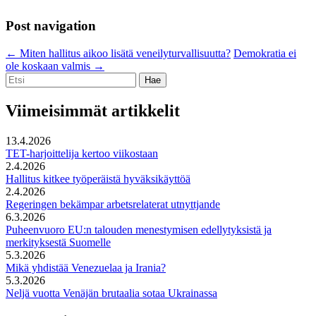
Post navigation
←
Miten hallitus aikoo lisätä veneilyturvallisuutta?
Demokratia ei
ole koskaan valmis
→
Etsi:
Viimeisimmät artikkelit
13.4.2026
TET-harjoittelija kertoo viikostaan
2.4.2026
Hallitus kitkee työperäistä hyväksikäyttöä
2.4.2026
Regeringen bekämpar arbetsrelaterat utnyttjande
6.3.2026
Puheenvuoro EU:n talouden menestymisen edellytyksistä ja
merkityksestä Suomelle
5.3.2026
Mikä yhdistää Venezuelaa ja Irania?
5.3.2026
Neljä vuotta Venäjän brutaalia sotaa Ukrainassa