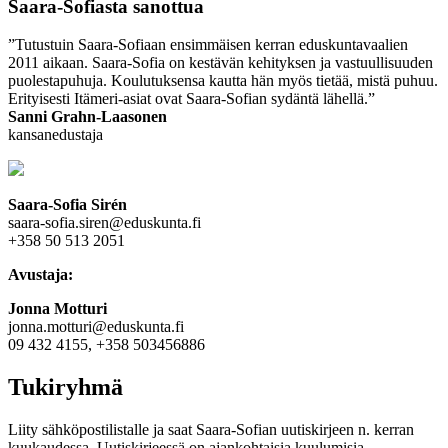
Saara-Sofiasta sanottua
”Tutustuin Saara-Sofiaan ensimmäisen kerran eduskuntavaalien
2011 aikaan. Saara-Sofia on kestävän kehityksen ja vastuullisuuden
puolestapuhuja. Koulutuksensa kautta hän myös tietää, mistä puhuu.
Erityisesti Itämeri-asiat ovat Saara-Sofian sydäntä lähellä.”
Sanni Grahn-Laasonen
kansanedustaja
Saara-Sofia Sirén
saara-sofia.siren@eduskunta.fi
+358 50 513 2051
Avustaja:
Jonna Motturi
jonna.motturi@eduskunta.fi
09 432 4155, +358 503456886
Tukiryhmä
Liity sähköpostilistalle ja saat Saara-Sofian uutiskirjeen n. kerran
kuukaudessa. Uutiskirjeessä on ajankohtaisia kuulumisia