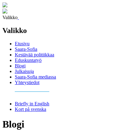
Valikko
Valikko
Etusivu
Saara-Sofia
Kestävää politiikkaa
Eduskuntatyö
Blogi
Julkaisuja
Saara-Sofia mediassa
Yhteystiedot
Briefly in English
Kort på svenska
Blogi