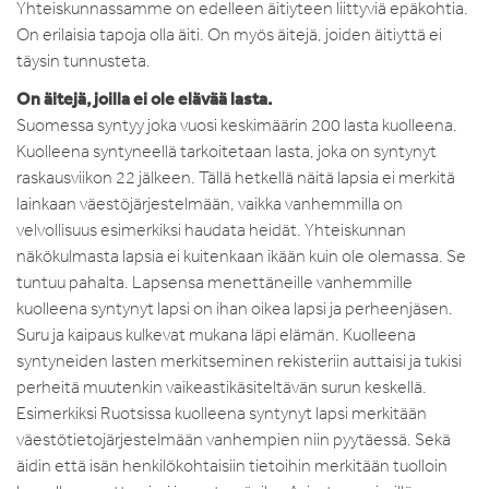
Yhteiskunnassamme on edelleen äitiyteen liittyviä epäkohtia.
On erilaisia tapoja olla äiti. On myös äitejä, joiden äitiyttä ei
täysin tunnusteta.
On äitejä, joilla ei ole elävää lasta.
Suomessa syntyy joka vuosi keskimäärin 200 lasta kuolleena.
Kuolleena syntyneellä tarkoitetaan lasta, joka on syntynyt
raskausviikon 22 jälkeen. Tällä hetkellä näitä lapsia ei merkitä
lainkaan väestöjärjestelmään, vaikka vanhemmilla on
velvollisuus esimerkiksi haudata heidät. Yhteiskunnan
näkökulmasta lapsia ei kuitenkaan ikään kuin ole olemassa. Se
tuntuu pahalta. Lapsensa menettäneille vanhemmille
kuolleena syntynyt lapsi on ihan oikea lapsi ja perheenjäsen.
Suru ja kaipaus kulkevat mukana läpi elämän. Kuolleena
syntyneiden lasten merkitseminen rekisteriin auttaisi ja tukisi
perheitä muutenkin vaikeastikäsiteltävän surun keskellä.
Esimerkiksi Ruotsissa kuolleena syntynyt lapsi merkitään
väestötietojärjestelmään vanhempien niin pyytäessä. Sekä
äidin että isän henkilökohtaisiin tietoihin merkitään tuolloin