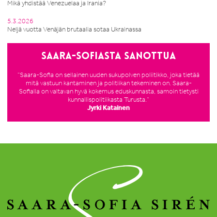
Mikä yhdistää Venezuelaa ja Irania?
5.3.2026
Neljä vuotta Venäjän brutaalia sotaa Ukrainassa
Saara-Sofiasta sanottua
”Saara-Sofia on sellainen uuden sukupolven poliitikko, joka tietää
mitä vastuun kantaminen ja politiikan tekeminen on. Saara-
Sofialla on valtavan hyvä kokemus eduskunnasta, samoin tietysti
kunnallispolitiikasta Turusta.”
Jyrki Katainen