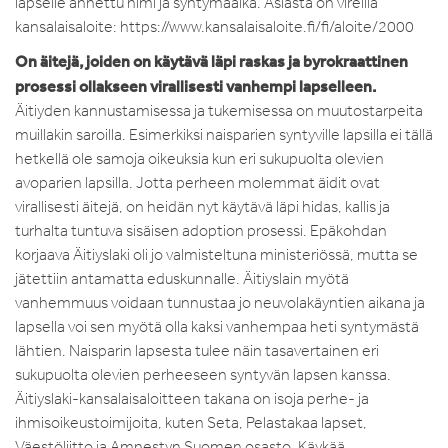
lapselle annettu nimi ja syntymäaika. Asiasta on vireillä
kansalaisaloite: https://www.kansalaisaloite.fi/fi/aloite/2000
On äitejä, joiden on käytävä läpi raskas ja byrokraattinen
prosessi ollakseen virallisesti vanhempi lapselleen.
Äitiyden kannustamisessa ja tukemisessa on muutostarpeita
muillakin saroilla. Esimerkiksi naisparien syntyville lapsilla ei tällä
hetkellä ole samoja oikeuksia kun eri sukupuolta olevien
avoparien lapsilla. Jotta perheen molemmat äidit ovat
virallisesti äitejä, on heidän nyt käytävä läpi hidas, kallis ja
turhalta tuntuva sisäisen adoption prosessi. Epäkohdan
korjaava Äitiyslaki oli jo valmisteltuna ministeriössä, mutta se
jätettiin antamatta eduskunnalle. Äitiyslain myötä
vanhemmuus voidaan tunnustaa jo neuvolakäyntien aikana ja
lapsella voi sen myötä olla kaksi vanhempaa heti syntymästä
lähtien. Naisparin lapsesta tulee näin tasavertainen eri
sukupuolta olevien perheeseen syntyvän lapsen kanssa.
Äitiyslaki-kansalaisaloitteen takana on isoja perhe- ja
ihmisoikeustoimijoita, kuten Seta, Pelastakaa lapset,
Väestöliitto ja Amnestyn Suomen osasto. Käykää