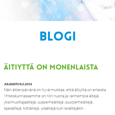
BLOGI
ÄITIYTTÄ ON MONENLAISTA
JULKAISTU 8.5.2016
Näin äitienpäivänä on hyvä muistaa, että äitiyttä on erilaista.
Yhteiskunnassamme on niin nuoria ja vanhempia äitejä,
yksinhuoltajaäitejä, uusperheäitejä ,suurperheäitejä,
sijaisäitejä, kotiäitejä, uraäitejä kuin isoäitejäkin…