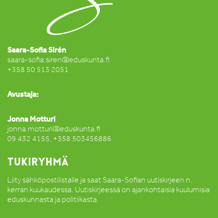
Saara-Sofia Sirén
saara-sofia.siren@eduskunta.fi
+358 50 513 2051
Avustaja:
Jonna Motturi
jonna.motturi@eduskunta.fi
09 432 4155, +358 503456886
TUKIRYHMÄ
Liity sähköpostilistalle ja saat Saara-Sofian uutiskirjeen n.
kerran kuukaudessa. Uutiskirjeessä on ajankohtaisia kuulumisia
eduskunnasta ja politiikasta.