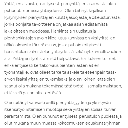
Yrittäjien asioista ja erityisesti pienyrittäjien asemasta olen
puhunut monessa yhteydessä. Olen tehnyt kirjallisen
kysymyksen pienyrittäjien kuluttajasuojasta ja oikeusturvasta,
jonka pohjalta tavoitteena on jatkaa asian edistämistä
lakialoitteen muodossa. Hankintalain uudistus ja
pienhankintojen avoin kilpailutus kunnissa on yksi yrittäjien
näkökulmasta tärkeä avaus, josta puhuin erityisesti
hankintalain valmistelun yhteydessä sekä nyt kunnallisvaalien
alla. Yrittäjien työllistämistä helpottavat hallituksen toimet,
ehkä erityisesti kertakorvaus pienten lasten äitien
työnantajille, ovat olleet tärkeitä askeleita eteenpäin tasa-
arvon lisäksi yrittäjien tukemiseksi ja olen iloinen, että olen
saanut olla mukana tekemässä tätä työtä – samalla muistaen,
että vielä paljon olisi tehtävää.
Olen pitänyt vahvasti esillä pienyrittäjyyden ja yleistyvän
itsensätyöllistämisen muotoja sekä yrittäjien sosiaaliturvan
parantamista. Olen puhunut erityisesti perustulon puolesta ja
ollut mukana muun muassa kokoomuksen eduskuntaryhmän