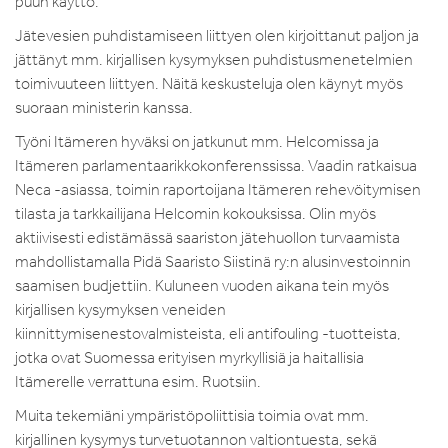
puun käyttö.
Jätevesien puhdistamiseen liittyen olen kirjoittanut paljon ja
jättänyt mm. kirjallisen kysymyksen puhdistusmenetelmien
toimivuuteen liittyen. Näitä keskusteluja olen käynyt myös
suoraan ministerin kanssa.
Työni Itämeren hyväksi on jatkunut mm. Helcomissa ja
Itämeren parlamentaarikkokonferenssissa. Vaadin ratkaisua
Neca -asiassa, toimin raportoijana Itämeren rehevöitymisen
tilasta ja tarkkailijana Helcomin kokouksissa. Olin myös
aktiivisesti edistämässä saariston jätehuollon turvaamista
mahdollistamalla Pidä Saaristo Siistinä ry:n alusinvestoinnin
saamisen budjettiin. Kuluneen vuoden aikana tein myös
kirjallisen kysymyksen veneiden
kiinnittymisenestovalmisteista, eli antifouling -tuotteista,
jotka ovat Suomessa erityisen myrkyllisiä ja haitallisia
Itämerelle verrattuna esim. Ruotsiin.
Muita tekemiäni ympäristöpoliittisia toimia ovat mm.
kirjallinen kysymys turvetuotannon valtiontuesta, sekä