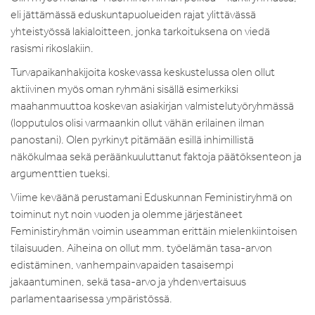
eli jättämässä eduskuntapuolueiden rajat ylittävässä
yhteistyössä lakialoitteen, jonka tarkoituksena on viedä
rasismi rikoslakiin.
Turvapaikanhakijoita koskevassa keskustelussa olen ollut
aktiivinen myös oman ryhmäni sisällä esimerkiksi
maahanmuuttoa koskevan asiakirjan valmistelutyöryhmässä
(lopputulos olisi varmaankin ollut vähän erilainen ilman
panostani). Olen pyrkinyt pitämään esillä inhimillistä
näkökulmaa sekä peräänkuuluttanut faktoja päätöksenteon ja
argumenttien tueksi.
Viime keväänä perustamani Eduskunnan Feministiryhmä on
toiminut nyt noin vuoden ja olemme järjestäneet
Feministiryhmän voimin useamman erittäin mielenkiintoisen
tilaisuuden. Aiheina on ollut mm. työelämän tasa-arvon
edistäminen, vanhempainvapaiden tasaisempi
jakaantuminen, sekä tasa-arvo ja yhdenvertaisuus
parlamentaarisessa ympäristössä.