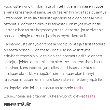
Vuosi sitten kirjoitin ylös mitä olin tehnyt ensimmäisen vuoteni
aikana kansanedustajana. Se oli itsellenikin hyvä tapa pysähtyä
katsomaan, millaisia askeleita ajamieni asioiden parissa olen
ottanut. Pidemmän aikavälin tarkastelu on myös hyvä hetki
kertoa niistä taustalla työstetyistä tavoitteista, jotka eivät ole
päässeet blogin tai muun julkaisun myötä kerrotuiksi.
Kansanedustajan työ on todella monipuolista ja asioita todella
on aasta ööhön. Olen tässä kirjoituksessa keskittynyt
erityisesti teemoihin, joita olen itse nostanut esille jo ennen
vaaleja ja joiden edistämisessä olen itse konkreettisesti ollut
aktiivinen kansanedustajana ollessani. Listassa eivät siis
suinkaan ole kaikki valtiopäivätoimeni, vaan olen tehnyt
rajauksen muutamien minulle keskeisten aiheiden ympärille.
Valtiopäivätoimiini voi tutustua tarkemmin
täällä
.
Eduskuntasalissa pitämäni puheenvuorot löytyvät
täältä
.
PIENYRITTÄJÄT