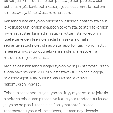
pitkälti juurikin niiden aiheiden parissa, joiden puolesta olen
puhunut myös kuntapolitiikassa ja jotka ovat minulle itselleni
kiinnostavia ja tärkeitä asiakokonaisuuksia.
Kansanedustajan työ on mielestäni asioiden nostamista esiin
ja keskusteluun, omien avausten tekemistä, toisten tekemien
hyvien avausten kannattamista, vaikuttamista kollegoihin
itselle tärkeiden teemojen edistämiseksi ja omalla
seurantavastuulla olevista asioista raportointia. Työhön liittyy
läheisesti myös vuoropuhelu kansalaisten, järjestöjen ja
muiden toimijoiden kanssa.
Monilta osin kansanedustajan työ on hyvin julkista työtä. Yritän
tuoda näkemykseni kuuluviin ja tiettäväksi. Kirjoitan blogeja,
mielipidekirjoituksia, puhun tilaisuuksissa ja kerron
näkemyksiäni kysyjille.
Toisaalta kansanedustajan työhön liittyy myös se, että joitakin
aiheita valmistellaan pitkään, vaikutustyötä tehdään kuukausia
ja työ on helposti ulospäin ns. ”näkymätöntä”. Iso osa
tekemästäni työstä ei itse asiassa juurikaan näy ulospäin.