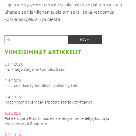
kirjallinen kysymys toimista salakalastuksen kitkemiseksi ja
uhanalaisen järvilohen suojelemiseksi, sekä vetoomus
koskiensuojelulain puolesta.
VIIMEISIMMÄT ARTIKKELIT
13.4.2026
TET-harjoittelija kertoo viikostaan
2.4.2026
Hallitus kitkee työperäistä hyväksikäyttöä
2.4.2026
Regeringen bekämpar arbetsrelaterat utnyttjande
6.3.2026
Puheenvuoro EU:n talouden menestymisen edellytyksistä ja
merkityksestä Suomelle
5.3.2026