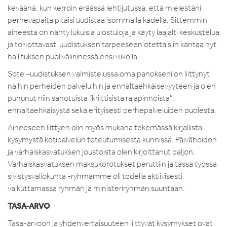
keväänä, kun kerroin eräässä lehtijutussa, että mielestäni
perhevapaita pitäisi uudistaa isommalla kädellä. Sittemmin
aiheesta on nähty lukuisia ulostuloja ja käyty laajalti keskustelua
ja toivottavasti uudistuksen tarpeeseen otettaisiin kantaa nyt
hallituksen puoliväliriihessä ensi viikolla.
Sote –uudistuksen valmistelussa oma panokseni on liittynyt
näihin perheiden palveluihin ja ennaltaehkäisevyyteen ja olen
puhunut niin sanotuista ”kriittisistä rajapinnoista”,
ennaltaehkäisystä sekä erityisesti perhepalveluiden puolesta.
Aiheeseen liittyen olin myös mukana tekemässä kirjallista
kysymystä kotipalvelun toteutumisesta kunnissa. Päivähoidon
ja varhaiskasvatuksen joustoista olen kirjoittanut paljon.
Varhaiskasvatuksen maksukorotukset peruttiin ja tässä työssä
sivistysvaliokunta -ryhmämme oli todella aktiivisesti
vaikuttamassa ryhmän ja ministeriryhmän suuntaan.
TASA-ARVO
Tasa-arvoon ja yhdenvertaisuuteen liittyvät kysymykset ovat