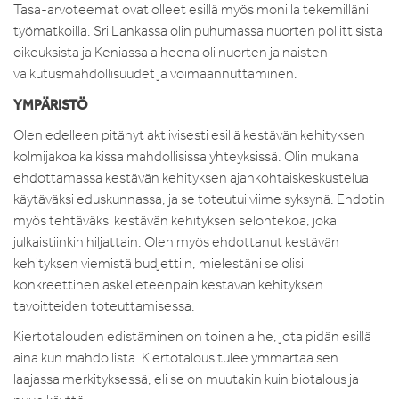
Tasa-arvoteemat ovat olleet esillä myös monilla tekemilläni
työmatkoilla. Sri Lankassa olin puhumassa nuorten poliittisista
oikeuksista ja Keniassa aiheena oli nuorten ja naisten
vaikutusmahdollisuudet ja voimaannuttaminen.
YMPÄRISTÖ
Olen edelleen pitänyt aktiivisesti esillä kestävän kehityksen
kolmijakoa kaikissa mahdollisissa yhteyksissä. Olin mukana
ehdottamassa kestävän kehityksen ajankohtaiskeskustelua
käytäväksi eduskunnassa, ja se toteutui viime syksynä. Ehdotin
myös tehtäväksi kestävän kehityksen selontekoa, joka
julkaistiinkin hiljattain. Olen myös ehdottanut kestävän
kehityksen viemistä budjettiin, mielestäni se olisi
konkreettinen askel eteenpäin kestävän kehityksen
tavoitteiden toteuttamisessa.
Kiertotalouden edistäminen on toinen aihe, jota pidän esillä
aina kun mahdollista. Kiertotalous tulee ymmärtää sen
laajassa merkityksessä, eli se on muutakin kuin biotalous ja