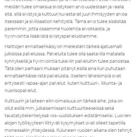
meidän tulee omaksua sivistyksen arvo uudestaan ja vaalia
sitä, sillä sivistys ja kulttuuri kuvastavat juuri ihmisyyden arvoa
itsessään ja sivilisaation kehitystä. Tämä arvo tulee sisäistää
paremmin, jotta osaamme huolehtia arvokkaista, ja
hyvinvointia lisäävistä sivistyspalveluistamme.
Haittojen ennaltaehkäisy on mielestäni tärkeä ajatusmalli
julkisissa palveluissa. Palveluita tulee olla saatavilla matalalla
kynnyksellä ja hyvinvointia tukeviin palveluihin tulee panostaa.
Tätä olen parhaani mukaan pitänyt esillä aina kun puhutaan
ennaltaehkäisevistä palveluista. Itselleni läheisimpiä ovat
erityisesti vapaa-ajan palvelut, kuten kulttuuri-, liikunta- ja
nuorisopalvelut.
Kulttuurin ja taiteen elinvoimaisuus on tärkeä aihe, joka on
ollut esillä mm. julkaisemissani kulttuuriteeseissä sekä
taustatyöskentelyssä vos-uudistuksen edistämiseksi. Luovien
alojen työllisyyteen liittyvät kysymykset ovat olleet tapetilla
monessakin yhteydessä. Kuluneen vuoden aikana olen tehnyt