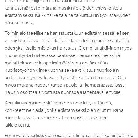
töitä mm. kirjailijoiden lainauskorvausten, av-
kannustinjärjestelmän, ja musiikintekijöiden yrityskohtelu
edistämiseksi. Kaikki tärkeitä aiheita kulttuurin työllistävyyden
näkökulmasta.
Toimin aloitteellisena harrastustakuun edistämisessä, eli sen
varmistamisessa, että jokaiselle lapselle ja nuorelle saataisiin
edes yksi itselle mielekäs harrastus. Olen ollut aktiivinen myös
nuorisotyötä koskevassa päätöksenteossa, esimerkkinä
mainittakoon vaikkapa lisämääräraha ehkäisevään
nuorisotyöhön viime vuonna sekä aktiivisuus nuorisolain
uudistuksen yhteydessä erityisesti osallisuuden osalta. Olin
myös mukana hupparikansan puolella -kampanjassa, jossa
halusin osoittaa arvostusta nuorisoalalla tehtävälle työlle.
Koulukiusaamisen ehkäiseminen on ollut yksi tärkeä,
konkreettinen asia, jonka edistämiseksi olen ollut mukana
monella tavalla, esimerkiksi tekemässä kaksikin eri
lakialoitetta.
Perhevapaauudistuksen osalta ehdin päästä otsikoihin jo viime