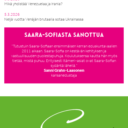
Mikä yhdistää Venezuelaa ja Irania?
5.3.2026
Neljä vuotta Venäjän brutaalia sotaa Ukrainassa
Saara-Sofiasta sanottua
”Tutustuin Saara-Sofiaan ensimmäisen kerran eduskuntavaalien
2011 aikaan. Saara-Sofia on kestävän kehityksen ja
vastuullisuuden puolestapuhuja. Koulutuksensa kautta hän myös
tietää, mistä puhuu. Erityisesti Itämeri-asiat ovat Saara-Sofian
sydäntä lähellä.”
Sanni Grahn-Laasonen
kansanedustaja