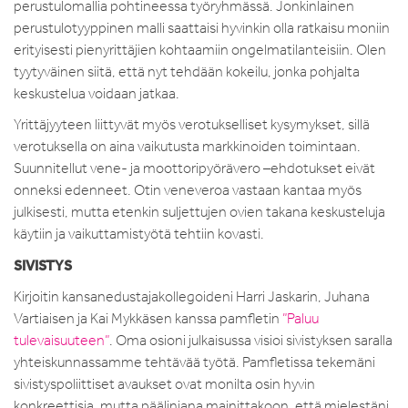
perustulomallia pohtineessa työryhmässä. Jonkinlainen
perustulotyyppinen malli saattaisi hyvinkin olla ratkaisu moniin
erityisesti pienyrittäjien kohtaamiin ongelmatilanteisiin. Olen
tyytyväinen siitä, että nyt tehdään kokeilu, jonka pohjalta
keskustelua voidaan jatkaa.
Yrittäjyyteen liittyvät myös verotukselliset kysymykset, sillä
verotuksella on aina vaikutusta markkinoiden toimintaan.
Suunnitellut vene- ja moottoripyörävero –ehdotukset eivät
onneksi edenneet. Otin veneveroa vastaan kantaa myös
julkisesti, mutta etenkin suljettujen ovien takana keskusteluja
käytiin ja vaikuttamistyötä tehtiin kovasti.
SIVISTYS
Kirjoitin kansanedustajakollegoideni Harri Jaskarin, Juhana
Vartiaisen ja Kai Mykkäsen kanssa pamfletin
”Paluu
tulevaisuuteen”
. Oma osioni julkaisussa visioi sivistyksen saralla
yhteiskunnassamme tehtävää työtä. Pamfletissa tekemäni
sivistyspoliittiset avaukset ovat monilta osin hyvin
konkreettisia, mutta päälinjana mainittakoon, että mielestäni