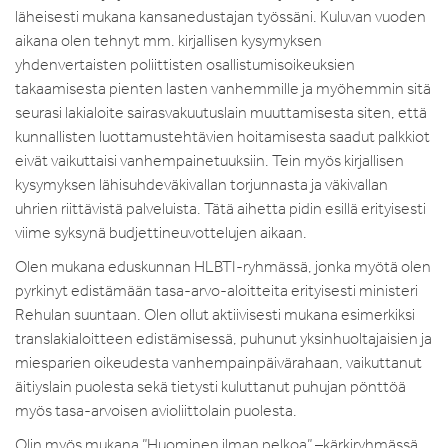
läheisesti mukana kansanedustajan työssäni. Kuluvan vuoden
aikana olen tehnyt mm. kirjallisen kysymyksen
yhdenvertaisten poliittisten osallistumisoikeuksien
takaamisesta pienten lasten vanhemmille ja myöhemmin sitä
seurasi lakialoite sairasvakuutuslain muuttamisesta siten, että
kunnallisten luottamustehtävien hoitamisesta saadut palkkiot
eivät vaikuttaisi vanhempainetuuksiin. Tein myös kirjallisen
kysymyksen lähisuhdeväkivallan torjunnasta ja väkivallan
uhrien riittävistä palveluista. Tätä aihetta pidin esillä erityisesti
viime syksynä budjettineuvottelujen aikaan.
Olen mukana eduskunnan HLBTI-ryhmässä, jonka myötä olen
pyrkinyt edistämään tasa-arvo-aloitteita erityisesti ministeri
Rehulan suuntaan. Olen ollut aktiivisesti mukana esimerkiksi
translakialoitteen edistämisessä, puhunut yksinhuoltajaisien ja
miesparien oikeudesta vanhempainpäivärahaan, vaikuttanut
äitiyslain puolesta sekä tietysti kuluttanut puhujan pönttöä
myös tasa-arvoisen avioliittolain puolesta.
Olin myös mukana ”Huominen ilman pelkoa” –kärkiryhmässä,