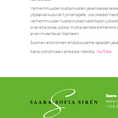
Vanhemmuuden kustannusten jakamisessa keskeisi
ylipäänsä kuuluvat työnantajalle. Jos oikeasti hal
vanhemmuuden kustannukset katettaisiin julkisista 
ovat aina iloisia uutisia, mutta samalla esimerkiksi 
aivan musertavan tilanteen.
Suomen ekonomien ehdotus perhevapaiden jak
Katso pohdintaani aiheesta videolta:
YouTube
Saara-
saara-
+358 