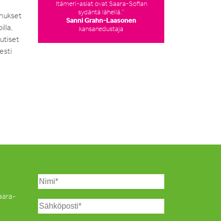
Itämeri-asiat ovat Saara-Sofian
sydäntä lähellä.”
nnukset
Sanni Grahn-Laasonen
lla,
kansanedustaja
utiset
esti
Saara-