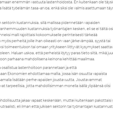
ttamaan enemmän vastuuta lastenhoidosta. En kuitenkaan ole täysi
 lisätä työelämän tasa-arvoa, enkä siksi ole valmis asettumaan täy
en sektorin kustannuksia, sillä mallissa pidennetään vapaiden
 vanhemmuuden kustannuksia työnantajien kesken, eli se ei tältä os
eksi malli rajoittaisi kokoomukselle perinteisesti tärkeää
n myös perheitä joille ihan oikeasti on vaan järkevämpää, syystä tai
ksi toimeentuloon tai omaan yritykseen liittyvät kysymykset saattav
uoleen. Haluan uskoa, että perheistä löytyy paras tieto siitä, mikä juur
akkoon parhaana mahdollisena keinona kehittää maailmaa.
a osallistua lastenhoitoon parannetaan ja että
aan Ekonomien ehdottamaa mallia, jossa isän osuutta vapaista
a samalla lisätään perhevapaiden joustavuutta. Joustavammat
 tarpeellisia, jotta mahdollisimman monella isällä ylipäänsä olisi
ollisuutta jakaa vapaat keskenään, muttei kuitenkaan pakottaisi s
traalisti, eli ilman että julkisen sektorin tai työnantajan kustannus