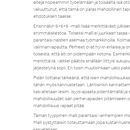
äitejä nopeammin työelämään ja toisaalta isiä o
vakuuttunut, että tämä on paras mahdollinen tapa
ehdotuksen taakse.
Ensinnäkin 6+6+6 -malli lisää merkittävästi julkis
enimmäiskestoa. Toiseksi malli ei juurikaan tasaa
parantaisi naisten asemaa työmarkkinoilla. Kolmann
valinnanvapautta. Perheet ovat hyvin erilaisia ja o
toisesta, että äiti on pidempään kotona. Esimerki
merkittäviä, vaikkei päätös sinällään liittyisi sukup
järjestelynä sopii. En tosin muutoinkaan usko p
Pidän tottakai tärkeänä, että isien mahdollisuuksi
tähän myös kannustetaan. Lähtisinkin kannattam
kasvatetaan (esim. isyysvapaata pidentämällä) j
mahdollisuudet isän perhevapaiden pitämiseen ovat
mahdollisuus vapaat pitää.
Tämän tyyppinen malli parantaisi vanhempien mahd
Malli pystyttäisiin toteuttamaan jopa kustannusneu
kasvatetaan.