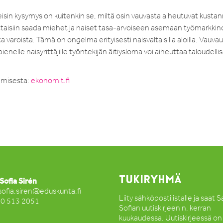
n kysymys on kuitenkin se, miltä osin vauvasta aiheutuvat kusta
uttaisiin saada miehet ja naiset tasa-arvoiseen asemaan työmarkkinoi
varoista. Tämä on ongelma erityisesti naisvaltaisilla aloilla. Vauvau
pienelle naisyrittäjille työntekijän äitiysloma voi aiheuttaa taloudellis
amisesta:
ekonomit.fi
TUKIRYHMÄ
Sofia Sirén
sofia.siren@eduskunta.fi
Liity sähköpostilistalle ja saat 
50 513 2051
Sofian uutiskirjeen n. kerran
kuukaudessa. Uutiskirjeessä on