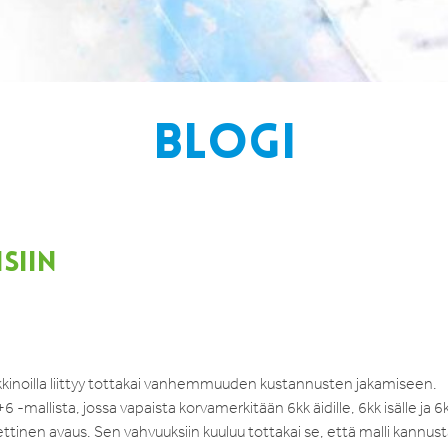
BLOGI
SIIN
rkkinoilla liittyy tottakai vanhemmuuden kustannusten jakamiseen.
 -mallista, jossa vapaista korvamerkitään 6kk äidille, 6kk isälle ja 6
ttinen avaus. Sen vahvuuksiin kuuluu tottakai se, että malli kannus