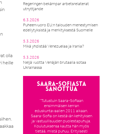
n
Regeringen bekämpar arbetsrelaterat
utnyttjande
sin
6.3.2026
Puheenvuoro EU:n talouden menestymisen
edellytyksistä ja merkityksestä Suomelle
in
5.3.2026
Mikä yhdistää Venezuelaa ja Irania?
at olla
5.3.2026
i heille
Neljä vuotta Venäjän brutaalia sotaa
Ukrainassa
Saara-Sofiasta
sanottua
”Tutustuin Saara-Sofiaan
ensimmäisen kerran
eduskuntavaalien 2011 aikaan.
Saara-Sofia on kestävän kehityksen
iihen.
ja vastuullisuuden puolestapuhuja.
taakkaa
Koulutuksensa kautta hän myös
tietää, mistä puhuu. Erityisesti