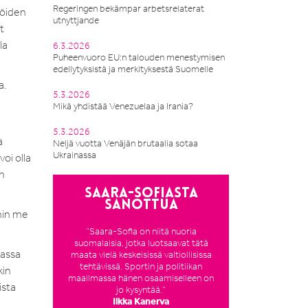
Regeringen bekämpar arbetsrelaterat
löiden
utnyttjande
t
la
6.3.2026
Puheenvuoro EU:n talouden menestymisen
edellytyksistä ja merkityksestä Suomelle
a.
5.3.2026
Mikä yhdistää Venezuelaa ja Irania?
5.3.2026
a
Neljä vuotta Venäjän brutaalia sotaa
Ukrainassa
oi olla
n
Saara-Sofiasta
sanottua
ihin me
”Saara-Sofia on niitä nuoria
suomalaisia, jotka luotsaavat tätä
iassa
maata vielä keskeisissä valtiollisissa
tehtävissä. Sportin ja politiikan
kin
maailmassa hänen osaamiselleen on
ista
jo kysyntää.”
Ilkka Kanerva