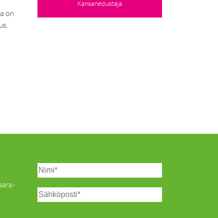
Kansanedustaja
ta on
us,
Saara-