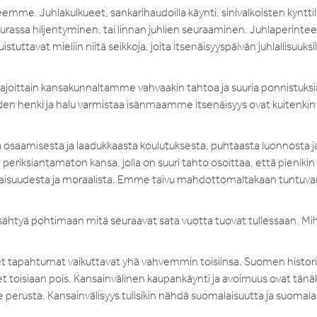
eemme. Juhlakulkueet, sankarihaudoilla käynti, sinivalkoisten kyntti
eurassa hiljentyminen, tai linnan juhlien seuraaminen. Juhlaperintee
ttavat mieliin niitä seikkoja, joita itsenäisyyspäivän juhlallisuuksil
 ajoittain kansakunnaltamme vahvaakin tahtoa ja suuria ponnistuksi
en henki ja halu varmistaa isänmaamme itsenäisyys ovat kuitenkin
a osaamisesta ja laadukkaasta koulutuksesta, puhtaasta luonnosta j
periksiantamaton kansa, jolla on suuri tahto osoittaa, että pienikin v
ukaisuudesta ja moraalista. Emme taivu mahdottomaltakaan tuntuva
ysähtyä pohtimaan mitä seuraavat sata vuotta tuovat tullessaan. M
t tapahtumat vaikuttavat yhä vahvemmin toisiinsa. Suomen histor
eet toisiaan pois. Kansainvälinen kaupankäynti ja avoimuus ovat tänä
perusta. Kansainvälisyys tulisikin nähdä suomalaisuutta ja suomala