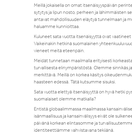
Meillä jokaisella on omat itsenäisyyspäivän perint
sytytys ja lipun nosto, perheen ja lähimmäisten s
antavat mahdollisuuden eläytyä tunnelmaan ja muistu
haluamme kunnioittaa.
Kuluneet sata vuotta itsenäisyyttä ovat vaatineet
Vaikeinakin hetkinä suomalainen yhteenkuuluvuud
vieneet meitä eteenpäin.
Meidät tunnetaan maailmalla erityisesti korkeast
turvallisesta elinympäristöstä. Olemme sinnikäs ja 
merkittävä. Meillä on korkea käsitys oikeudenm
haasteen edessä. Tätä kutsumme sisuksi.
Sata vuotta elettyä itsenäisyyttä on hyvä hetki p
suomalaiset olemme matkalla?
Entistä globaalimmassa maailmassa kansainvälise
isänmaallisuus ja kansainvälisyys eivät ole sulken
päivänä korkean elintasomme ja turvallisuutemme 
identiteettiämme vahvistavana tekijänä.