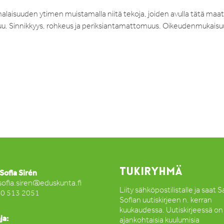
aisuuden ytimen muistamalla niitä tekoja, joiden avulla tätä maa
stuu. Sinnikkyys, rohkeus ja periksiantamattomuus. Oikeudenmukaisu
TUKIRYHMÄ
Sofia Sirén
sofia.siren@eduskunta.fi
Liity sähköpostilistalle ja saat 
50 513 2051
Sofian uutiskirjeen n. kerran
kuukaudessa. Uutiskirjeessä on
ja:
ajankohtaisia kuulumisia