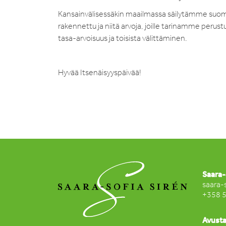
Kansainvälisessäkin maailmassa säilytämme suomal
rakennettu ja niitä arvoja, joille tarinamme peru
tasa-arvoisuus ja toisista välittäminen.
Hyvää Itsenäisyyspäivää!
Saara-
saara-
+358 
Avusta